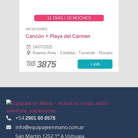
11 DÍAS / 10 NOCHES
VACACIONES
Cancún + Playa del Carmen
14/07/2025
Buenos Aires - Córdoba - Tucumán - Rosario
3875
desde
+ info
USD
+54
2901 60 8578
info@equipajeenmano.com.ar
San Martín 1252 1° A Ushuaia,